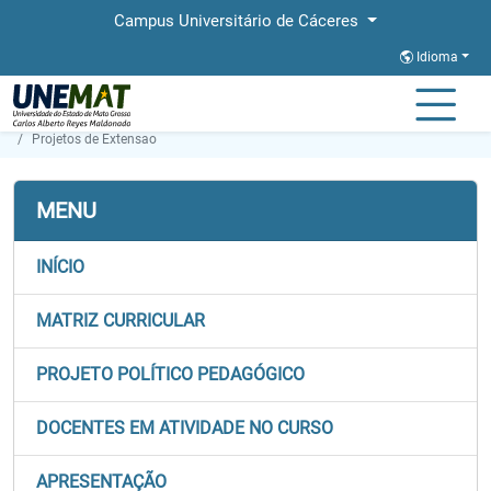
Campus Universitário de Cáceres
Idioma
Página Inicial
Faculdades
FACISA
Graduação
Direito
Projetos de Extensao
MENU
INÍCIO
MATRIZ CURRICULAR
PROJETO POLÍTICO PEDAGÓGICO
DOCENTES EM ATIVIDADE NO CURSO
APRESENTAÇÃO