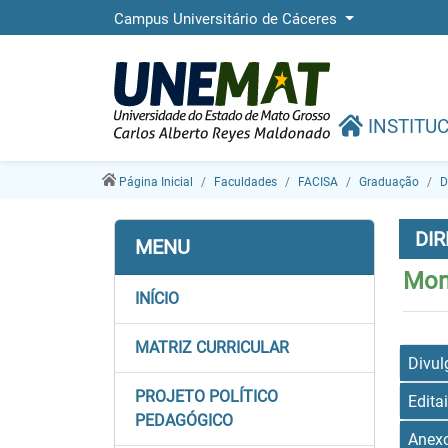
Campus Universitário de Cáceres
INSTITU
Página Inicial
Faculdades
FACISA
Graduação
D
DIR
MENU
Moni
INÍCIO
MATRIZ CURRICULAR
Divul
PROJETO POLÍTICO
Edita
PEDAGÓGICO
Anexo