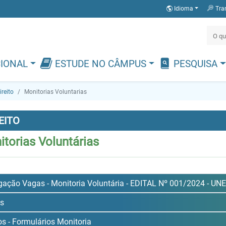
Idioma
Tra
CIONAL
ESTUDE NO CÂMPUS
PESQUISA
ireito
Monitorias Voluntarias
EITO
torias Voluntárias
gação Vagas - Monitoria Voluntária - EDITAL Nº 001/2024 -
is
s - Formulários Monitoria