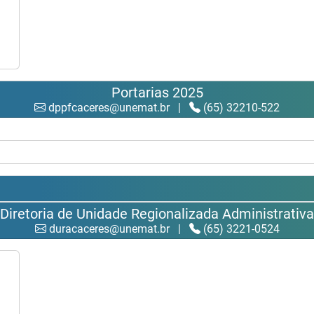
Portarias 2025
dppfcaceres@unemat.br
|
(65) 32210-522
Diretoria de Unidade Regionalizada Administrativa
duracaceres@unemat.br
|
(65) 3221-0524