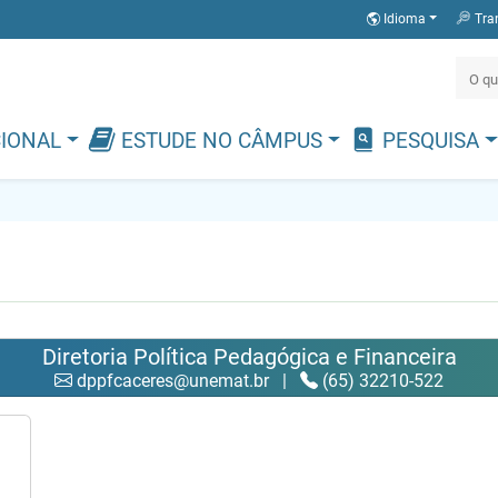
Idioma
Tra
CIONAL
ESTUDE NO CÂMPUS
PESQUISA
Diretoria Política Pedagógica e Financeira
dppfcaceres@unemat.br
|
(65) 32210-522