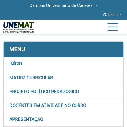
Campus Universitário de Cáceres
Idioma
Página Inicial
Faculdades
FACISA
Graduação
Direito
Fluxos
MENU
INÍCIO
MATRIZ CURRICULAR
PROJETO POLÍTICO PEDAGÓGICO
DOCENTES EM ATIVIDADE NO CURSO
APRESENTAÇÃO