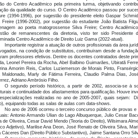
ção do Centro Acadêmico pela primeira turma, objetivando contr
ação da qualidade do curso. O Centro Acadêmico passou por suc
ure (1994-1996), por sugestão do presidente eleito Gaspar Schmid
a Freire (1996-2002), por sugestão do estudante João Batista Fil
nagem ao poeta matogrossense Silva Freire; Centro Acadêmico d
stão de remanescentes da diretoria, visto ter sido Presidente 
minada Centro Acadêmico de Direito Luiz Gama (2022-atual).
Importante registrar a atuação de outros profissionais da área jur
vogados, na condição de substitutos, contribuíram desde a fundação
aram professores efetivos. Dentre os docentes contratados deste pr
da, Leonel Pereira da Rocha, Abel Balbino Guimarães, Ubiratã Ferr
rina Amorim Reis, Carlos Luziemerson de Morais Pinto, Fransérgi
a Maldonado, Marly de Fátima Ferreira, Claudio Palma Dias, Jo
errez, Adriano Ambrósio Filho.
O segundo período histórico, a partir de 2002, associa-se à so
uturais e continuidade dos afastamentos para qualificação. Houve in
 especializações realizadas no ano de 2005-2007, quais sejam: Dir
p), equipando todas as salas de aulas com data-shows.
No ano de 2006 ocorreu o terceiro concurso público de provas e
uais: Antonio Armando Ulian do Lago Albuquerque, Julio Cesar Bac
ra de Oliveira, Cesar David Mendo (Teoria do Direito), Wilsimara Alm
ico Adjetivo), Marilise Ana Deon, José Renato de Oliveira Silva, Mar
 Cáceres Dan (Direito Público Substantivo), Jaime Santana Orro Silva