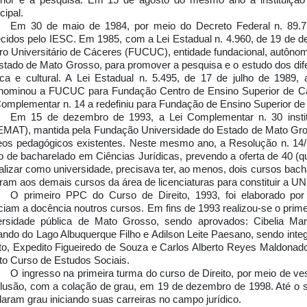
rior e a pesquisa. Em 15 de agosto do mesmo ano a instituição
cipal.
Em 30 de maio de 1984, por meio do Decreto Federal n. 89.71
ecidos pelo IESC. Em 1985, com a Lei Estadual n. 4.960, de 19 de d
ro Universitário de Cáceres (FUCUC), entidade fundacional, autônom
stado de Mato Grosso, para promover a pesquisa e o estudo dos difer
ica e cultural. A Lei Estadual n. 5.495, de 17 de julho de 1989
nominou a FUCUC para Fundação Centro de Ensino Superior de Cá
Complementar n. 14 a redefiniu para Fundação de Ensino Superior 
Em 15 de dezembro de 1993, a Lei Complementar n. 30 insti
MAT), mantida pela Fundação Universidade do Estado de Mato G
eos pedagógicos existentes. Neste mesmo ano, a Resolução n. 1
o de bacharelado em Ciências Jurídicas, prevendo a oferta de 40 (qu
alizar como universidade, precisava ter, ao menos, dois cursos bach
aram aos demais cursos da área de licenciaturas para constituir a 
O primeiro PPC do Curso de Direito, 1993, foi elaborado po
ciam a docência noutros cursos. Em fins de 1993 realizou-se o primei
ersidade pública de Mato Grosso, sendo aprovados: Cibelia M
ndo do Lago Albuquerque Filho e Adilson Leite Paesano, sendo inte
ito, Expedito Figueiredo de Souza e Carlos Alberto Reyes Maldonado,
nto Curso de Estudos Sociais.
O ingresso na primeira turma do curso de Direito, por meio de ves
lusão, com a colação de grau, em 19 de dezembro de 1998. Até o se
olaram grau iniciando suas carreiras no campo jurídico.