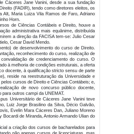
de Cáceres Jane Vanini, desde a sua fundação
ireito (FADIR), tendo como diretores eleitos, os
a Alt, Maria Luiza Vila Ramos de Faro, Adriano
inho Horn.
rsos de Ciências Contábeis e Direito, houve a
ção administrativa mais equânime, distribuída
umirem a direção da FACISA tem-se: Julio Cesar
tielo
, Cesar David Mendo.
mento) de desenvolvimento do curso de Direito.
antação, reconhecimento do curso, realização de
a convalidação de credenciamento do curso. O
do à melhoria de condições estruturais, a oferta
 docente, à qualificação stricto sensu de parte
e), reside na reestruturação da Universidade e
elos cursos de Direito e Ciências Contábeis; e,
ealização de novo concurso público docente,
ito para outros campi da UNEMAT.
us Universitário de Cáceres Jane Vanini teve
, Luiz Jorge Brasilino da Silva, Décio Galvão,
acovis, Evelin Mara Cáceres Dan, Juliano Moreno
y Bocardi de Miranda, Antonio Armando Ulian do
cial a criação dos cursos de bacharelados para
ertando não apenas cursos de licenciaturas, mas