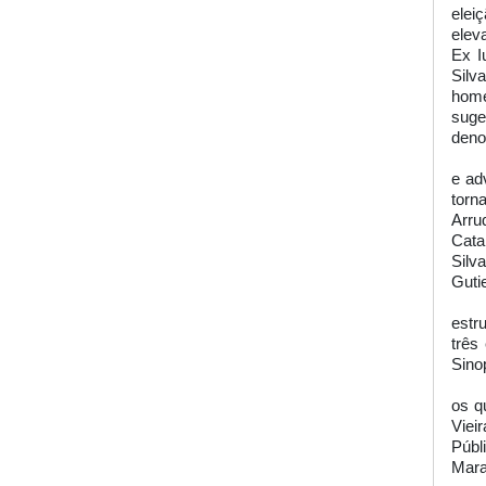
elei
elev
Ex I
Silv
home
suge
deno
e ad
torn
Arru
Cata
Silv
Guti
estr
três
Sino
os q
Viei
Públ
Mara