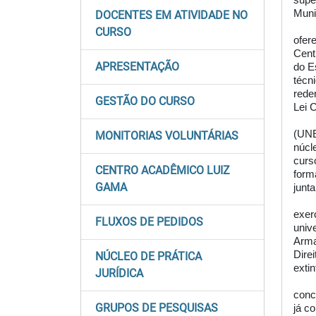
supe
Muni
DOCENTES EM ATIVIDADE NO
CURSO
ofer
Cent
APRESENTAÇÃO
do E
técn
rede
GESTÃO DO CURSO
Lei 
(UNE
MONITORIAS VOLUNTÁRIAS
núcl
curs
CENTRO ACADÊMICO LUIZ
form
GAMA
junt
exer
FLUXOS DE PEDIDOS
univ
Arma
Dire
NÚCLEO DE PRÁTICA
exti
JURÍDICA
conc
GRUPOS DE PESQUISAS
já c