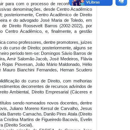
ibuir para com o processo de reconhecimento e
essivas denominações, desde Centro Acadêmico
t; posteriormente, Centro Acadêmico de Direito
gueira e do advogado José Maria de Toledo, em
e Direito Roosevelt Barros (2002-2022), por
do Centro Acadêmico, e, finalmente, a gestão
ídica como professores, dentre promotores, juízes
 do curso de Direito; posteriormente, alguns se
imeiro período tem-se: Domingos Sávio Barros de
eira, Amir Salomão Jacob, José Medeiros, Flávia
o Rojas Piovesan, João Mário Maldonado, Hélio
sé Mauro Bianchini Fernandes, Hernan Scudero
lidificação do curso de Direito, com melhorias
vestimentos decorrentes de recursos advindos de
eito Ambiental, Direito Empresarial (Cáceres e
 títulos sendo nomeados novos docentes, dentre
ovis, Juliano Moreno Kersul de Carvalho, Jesus
eida Barreto Camacho, Danilo Pires Atala (Direito
ia Cristina Martins de Figueiredo Bacovis, Evelin
 (Direito Social).