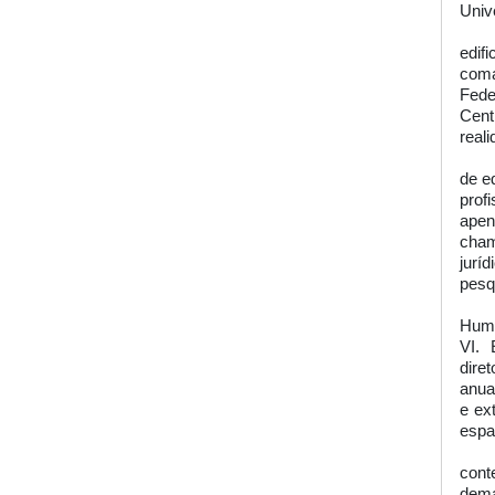
Univ
edif
coma
Fede
Cent
real
de e
prof
apen
cha
jurí
pesq
Huma
VI. 
dire
anua
e ex
espa
cont
dema