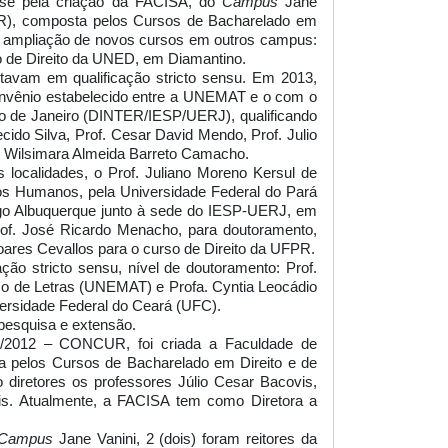
za-se pela criação da FACISA, do
Campus
Jane
R), composta pelos Cursos de Bacharelado em
 a ampliação de novos cursos em outros campus:
o de Direito da UNED, em Diamantino.
avam em qualificação stricto sensu. Em 2013,
 convênio estabelecido entre a UNEMAT e o com o
Rio de Janeiro (DINTER/IESP/UERJ), qualificando
ecido Silva, Prof. Cesar David Mendo, Prof. Julio
a. Wilsimara Almeida Barreto Camacho.
s localidades, o Prof. Juliano Moreno Kersul de
os Humanos, pela Universidade Federal do Pará
ago Albuquerque junto à sede do IESP-UERJ, em
rof. José Ricardo Menacho, para doutoramento,
ares Cevallos para o curso de Direito da UFPR.
ção stricto sensu, nível de doutoramento: Prof.
rso de Letras (UNEMAT) e Profa. Cyntia Leocádio
ersidade Federal do Ceará (UFC).
 pesquisa e extensão
.
02/2012 – CONCUR, foi criada a Faculdade de
a pelos Cursos de Bacharelado em Direito e de
diretores os professores Júlio Cesar Bacovis,
vis. Atualmente, a FACISA tem como Diretora a
Campus
Jane Vanini, 2 (dois) foram reitores da