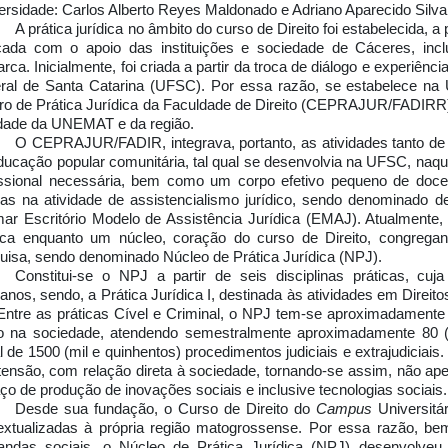
ersidade: Carlos Alberto Reyes Maldonado e Adriano Aparecido Silva
A prática jurídica no âmbito do curso de Direito foi estabelecida, a
icada com o apoio das instituições e sociedade de Cáceres, in
rca. Inicialmente, foi criada a partir da troca de diálogo e experiênc
ral de Santa Catarina (UFSC). Por essa razão, se estabelece n
ro de Prática Jurídica da Faculdade de Direito (CEPRAJUR/FADIRR),
idade da UNEMAT e da região.
O CEPRAJUR/FADIR, integrava, portanto, as atividades tanto de 
ducação popular comunitária, tal qual se desenvolvia na UFSC, naque
issional necessária, bem como um corpo efetivo pequeno de d
as na atividade de assistencialismo jurídico, sendo denominado d
mar
Escritório Modelo de Assistência Jurídica
(EMAJ). Atualmente, r
dica enquanto um núcleo, coração do curso de Direito, congregan
uisa, sendo denominado Núcleo de Prática Jurídica (NPJ).
Constitui-se o NPJ a partir de seis disciplinas práticas, cuj
nos, sendo, a Prática Jurídica I, destinada às atividades em Direitos 
Entre as práticas Cível e Criminal, o NPJ tem-se aproximadamente
to na sociedade, atendendo semestralmente aproximadamente 80 (
l de 1500 (mil e quinhentos) procedimentos judiciais e extrajudiciai
tensão, com relação direta à sociedade, tornando-se assim, não ap
ço de produção de inovações sociais e inclusive tecnologias sociais.
Desde sua fundação, o Curso de Direito do
Campus
Universitár
extualizadas à própria região matogrossense. Por essa razão, b
ndas sociais, o Núcleo de Prática Jurídica (NPJ) desenvolveu 