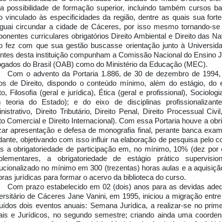
a possibilidade de formação superior, incluindo também cursos ba
o vinculado às especificidades da região, dentre as quais sua for
guai circundar a cidade de Cáceres, por isso mesmo tornando-se 
onentes curriculares obrigatórios Direito Ambiental e Direito das N
o fez com que sua gestão buscasse orientação junto à Universid
ntes desta instituição compunham a Comissão Nacional do Ensino J
gados do Brasil (OAB) como do Ministério da Educação (MEC).
Com o advento da Portaria 1.886, de 30 de dezembro de 1994, h
os de Direito, dispondo o conteúdo mínimo, além do estágio, do e
to, Filosofia (geral e jurídica), Ética (geral e profissional), Sociolo
 teoria do Estado); e do eixo de disciplinas profissionalizantes 
nistrativo, Direito Tributário, Direito Penal, Direito Processual Civi
ito Comercial e Direito Internacional). Com essa Portaria houve a obr
izar apresentação e defesa de monografia final, perante banca exa
dante, objetivando com isso influir na elaboração de pesquisa pelo
s a obrigatoriedade de participação em, no mínimo, 10% (dez por 
lementares, a obrigatoriedade de estágio prático supervisi
itucionalizado no mínimo em 300 (trezentas) horas aulas e a aquisiç
bras jurídicas para formar o acervo da biblioteca do curso.
Com prazo estabelecido em 02 (dois) anos para as devidas adeq
ersitário de Cáceres Jane Vanini, em 1995, iniciou a migração entre
ituídos dois eventos anuais: Semana Jurídica, a realizar-se no pri
ais e Jurídicos, no segundo semestre; criando ainda uma coorde