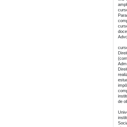
ampl
curs
Para
comp
curs
doce
Advo
curs
Direi
(com
Admi
Dire
real
estu
impô
comp
inst
de o
Univ
inst
Soci