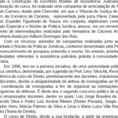
ndo a construção do Escritório Modelo de Assistência Judiciár
uturação do curso, foi realizado uma campanha de arrecadação de f
ulo Camaro, doado pela Chevrolet, em que o Tribunal de Justiça de
m da Comarca de Cáceres, representada pela juíza Flávia Cata
tor, Expedito Figueiredo de Souza, em conjunto, objetivaram cons
ado Especial e o Núcleo de Prática Jurídica, anexos, em um terren
meio de intermediações realizadas pela Vereadora de Cáceres A
nharia doado por Adilson Domingos dos Reis.
Com os recursos advindos de campanhas realizadas junto ao
antado o Núcleo de Práticas Jurídicas, conforme denominado pela Port
esenvolvimento de pesquisa, extensão e ensino. No entanto, priori
tividades referentes à assistência judiciária gratuita à comunida
iária.
Em 1998, tem-se a primeira iniciativa, de uma universidade púb
dica científica, denominada, por sugestão do Prof. Levy Silva Alt, Rev
êmica do curso de Direito, prioritariamente aos docentes, impulsion
discentes, devido a obrigatoriedade de defesa de monografias ao f
coordenação de monografias a fim de organizar as orientaçõ
ogramas de defesas. É deste ano o segundo concurso público de pro
o empossados docentes, dentre os quais: Luiz Jorge Brasilino da S
ecido Silva e Pedro Luiz Amaral Ribeiro (Direito Privado), Sérgio
inho Horn, Márcia Palmiro da Silva e Lima e Maria Luiza Villa Ra
ra (Teoria do Direito).
O curso de Direito, desde a sua fundação, a partir da organiza