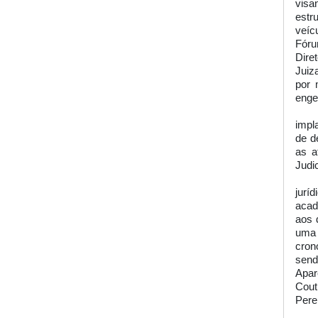
visa
estr
veíc
Fóru
Dire
Juiz
por 
enge
impl
de d
as a
Judic
jurí
acad
aos 
uma 
cron
send
Apar
Cout
Perei