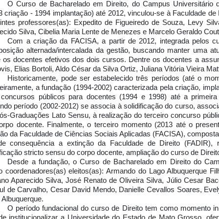
O Curso de Bacharelado em Direito, do Campus Universitário 
3 criação - 1994 implantação) até 2012, vinculou-se à Faculdade de D
intes professores(as): Expedito de Figueiredo de Souza, Levy Silv
ecido Silva, Cibelia Maria Lente de Menezes e Marcelo Geraldo Cout
Com a criação da FACISA, a partir de 2012, integrada pelos cu
osição alternada/intercalada da gestão, buscando manter uma atua
e os docentes efetivos dos dois cursos. Dentre os docentes a ass
is, Elias Bortoli, Aldo César da Silva Ortiz,
Juliana Vitória Vieira Mat
Historicamente, pode ser estabelecido três períodos (até o mo
eiramente, a fundação (1994-2002) caracterizada pela criação, impl
 concursos públicos para docentes (1994 e 1998) até a primeir
ndo período (2002-2012) se associa à solidificação do curso, associa
ós-Graduações Lato Sensu, à realização do terceiro concurso público
orpo docente. Finalmente, o terceiro momento (2013 até o present
ção da Faculdade de Ciências Sociais Aplicadas (FACISA), composta p
de consequência a extinção da Faculdade de Direito (FADIR), r
ificação stricto sensu do corpo docente, ampliação do curso de Dire
Desde a fundação, o Curso de Bacharelado em Direito do Camp
 coordenadores(as) eleitos(as): Armando do Lago Albuquerque Filho
ano Aparecido Silva, José Renato de Oliveira Silva, Júlio Cesar B
ul de Carvalho, Cesar David Mendo, Danielle Cevallos Soares, Evel
 Albuquerque.
O período fundacional do curso de Direito tem como momento ini
 de institucionalizar a Universidade do Estado de Mato Grosso, of