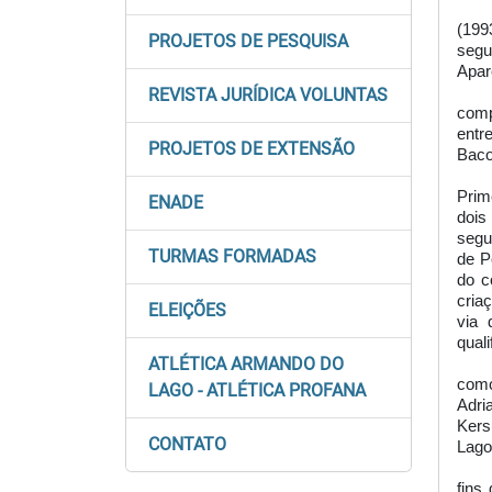
(199
PROJETOS DE PESQUISA
segu
Apar
REVISTA JURÍDICA VOLUNTAS
comp
entr
PROJETOS DE EXTENSÃO
Bacov
Prim
ENADE
dois
segu
TURMAS FORMADAS
de P
do c
cria
ELEIÇÕES
via 
qual
ATLÉTICA ARMANDO DO
como
LAGO - ATLÉTICA PROFANA
Adri
Kers
CONTATO
Lago
fins