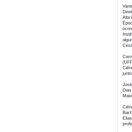
Vani
Dire
Alta
Époc
ocor
Inst
algu
Cesa
Carv
(UFP
Ciên
junt
José
Dias
Maio
Ciên
Bach
Elia
profe