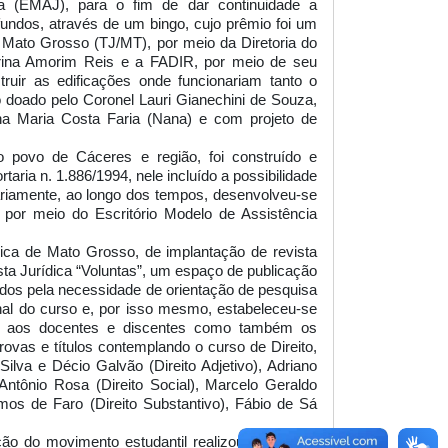
ia (EMAJ), para o fim de dar continuidade a
undos, através de um bingo, cujo prêmio foi um
 Mato Grosso (TJ/MT), por meio da Diretoria do
rina Amorim Reis e a FADIR, por meio de seu
truir as edificações onde funcionariam tanto o
o doado pelo Coronel Lauri Gianechini de Souza,
na Maria Costa Faria (Nana) e com projeto de
 povo de Cáceres e região, foi construído e
aria n. 1.886/1994, nele incluído a possibilidade
tariamente, ao longo dos tempos, desenvolveu-se
de por meio do Escritório Modelo de Assistência
lica de Mato Grosso, de implantação de revista
ista Jurídica “Voluntas”, um espaço de publicação
ados pela necessidade de orientação de pesquisa
inal do curso e, por isso mesmo, estabeleceu-se
es aos docentes e discentes como também os
vas e títulos contemplando o curso de Direito,
ilva e Décio Galvão (Direito Adjetivo), Adriano
 Antônio Rosa (Direito Social), Marcelo Geraldo
mos de Faro (Direito Substantivo), Fábio de Sá
ção do movimento estudantil realizou a primeira