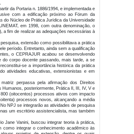
.
 partir da Portaria n. 1886/1994, e implementada e
clusive com a edificação próximo ao Fórum da
ias do Núcleo de Prática Jurídica da Universidade
a UNEMAT, em 1998, com outra denominação, o
 a fim de realizar as adequações necessárias à
pesquisa, extensão como possibilitava a prática
le período. Entretanto, ainda sem a qualificação
ocentes, o CEPRAJUR acabou se desenvolvendo
e do corpo docente passando, mais tarde, a se
econstitui-se a importância histórica da prática
do atividades educativas, extensionistas e em
a matriz perpassa pela afirmação dos Direitos
Humanos, posteriormente, Prática II, III, IV, V e
 800 (oitocentos) processos ativos com impacto
oitenta) processos novos, alcançando a média
s. No NPJ se integrarão as atividades de pesquisa
enas um escritório assistencialista, mas também
io Jane Vanini, buscou integrar teoria à prática,
em como integrar o conhecimento acadêmico às
alguns projetos de extensão, dentre os quais