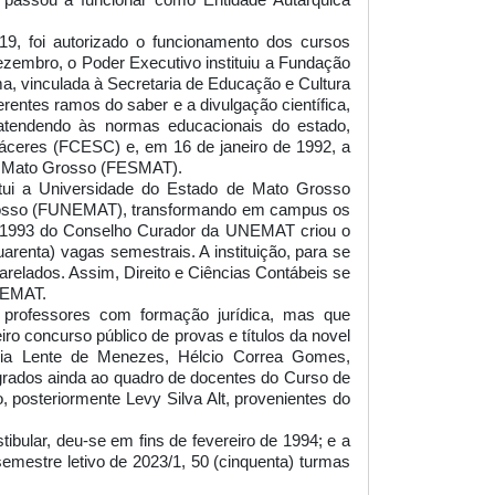
 passou a funcionar como Entidade Autárquica
9, foi autorizado o funcionamento dos cursos
ezembro, o Poder Executivo instituiu a Fundação
a, vinculada à Secretaria de Educação e Cultura
entes ramos do saber e a divulgação científica,
, atendendo às normas educacionais do estado,
ceres (FCESC) e, em 16 de janeiro de 1992, a
de Mato Grosso (FESMAT).
tui a Universidade do Estado de Mato Grosso
rosso (FUNEMAT), transformando em campus os
4/1993 do Conselho Curador da UNEMAT criou o
arenta) vagas semestrais. A instituição, para se
arelados. Assim, Direito e Ciências Contábeis se
UNEMAT.
r professores com formação jurídica, mas que
ro concurso público de provas e títulos da novel
aria Lente de Menezes, Hélcio Correa Gomes,
grados ainda ao quadro de docentes do Curso de
 posteriormente Levy Silva Alt, provenientes do
tibular, deu-se em fins de fevereiro de 1994; e a
mestre letivo de 2023/1, 50 (cinquenta) turmas