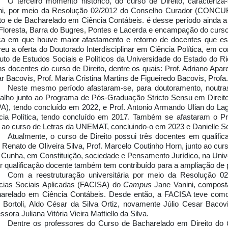
O terceiro momento histórico, do curso de Direito, caracteri
ni, por meio da Resolução 02/2012 do Conselho Curador (CONCU
ito e de Bacharelado em Ciência Contábeis. é desse período ainda
 Floresta, Barra do Bugres, Pontes e Lacerda e encampação do curs
a em que houve maior afastamento e retorno de docentes que est
reu a oferta do Doutorado Interdisciplinar em Ciência Política, em
ituto de Estudos Sociais e Políticos da Universidade do Estado do 
ns docentes do curso de Direito, dentre os quais: Prof. Adriano Apar
r Bacovis, Prof. Maria Cristina Martins de Figueiredo Bacovis, Prof
Neste mesmo período afastaram-se, para doutoramento,
noutra
alho junto ao Programa de Pós-Graduação Stricto Sensu em Direit
A), tendo concluído em 2022, e Prof. Antonio Armando Ulian do L
cia Política, tendo concluído em 2017. Também se afastaram o P
o ao curso de Letras da UNEMAT, concluindo-o em 2023 e Danielle So
Atualmente, o curso de Direito possui três docentes em qualifica
 Renato de Oliveira Silva, Prof. Marcelo Coutinho Horn, junto ao cu
 Cunha, em Constituição, sociedade e Pensamento Jurídico, na Univ
r qualificação docente também tem contribuído para a ampliação de
Com a reestruturação universitária por meio da Resolução 
cias Sociais Aplicadas (FACISA) do
Campus
Jane Vanini, compost
arelado em Ciência Contábeis. Desde então, a FACISA teve como 
s Bortoli, Aldo César da Silva Ortiz, novamente Júlio Cesar Baco
ssora Juliana Vitória Vieira Mattiello da Silva.
Dentre os professores do Curso de Bacharelado em Direito do