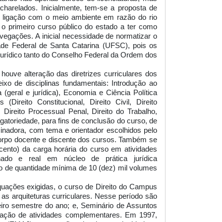
charelados. Inicialmente, tem-se a proposta de
te ligação com o meio ambiente em razão do rio
o primeiro curso público do estado a ter como
avegações. A inicial necessidade de normatizar o
ade Federal de Santa Catarina (UFSC), pois os
urídico tanto do Conselho Federal da Ordem dos
ouve alteração das diretrizes curriculares dos
ixo de disciplinas fundamentais: Introdução ao
gia (geral e jurídica), Economia e Ciência Política
(Direito Constitucional, Direito Civil, Direito
l, Direito Processual Penal, Direito do Trabalho,
igatoriedade, para fins de conclusão do curso, de
minadora, com tema e orientador escolhidos pelo
 corpo docente e discente dos cursos. Também se
cento) da carga horária do curso em atividades
onado e real em núcleo de prática jurídica
ão de quantidade mínima de 10 (dez) mil volumes
uações exigidas, o curso de Direito do Campus
 as arquiteturas curriculares. Nesse período são
meiro semestre do ano; e, Seminário de Assuntos
nação de atividades complementares. Em 1997,