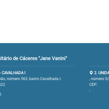
tário de Cáceres "Jane Vanini"
- CAVALHADA I
2. UNID
ão, número 563, bairro Cavalhada I.
, número S/
522
CEP:
-
0