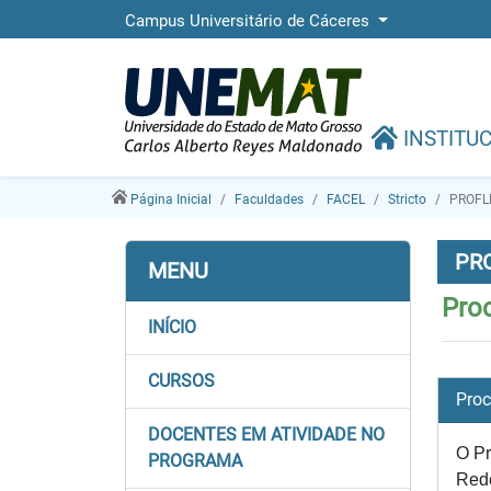
Campus Universitário de Cáceres
INSTITU
Página Inicial
Faculdades
FACEL
Stricto
PROFL
PR
MENU
Pro
INÍCIO
CURSOS
Proc
DOCENTES EM ATIVIDADE NO
O Pr
PROGRAMA
Rede