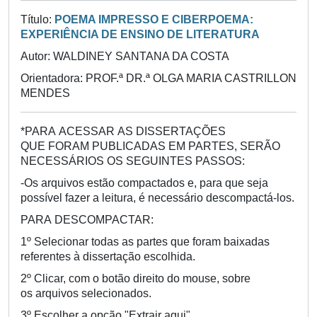
Título:
POEMA IMPRESSO E CIBERPOEMA:
EXPERIÊNCIA DE ENSINO DE LITERATURA
Autor: WALDINEY SANTANA DA COSTA
Orientadora: PROF.ª DR.ª OLGA MARIA CASTRILLON
MENDES
*
PARA
ACESSAR
AS DISSERTAÇÕES
QUE
FORAM PUBLICADAS EM
PARTES,
SERÃO
NECESSÁRIOS
OS
SEGUINTES
PASSOS:
-Os arquivos estão compactados
e
, p
ara que seja
possível fazer a leitura,
é necessário descompactá-los.
PARA DESCOMPACTAR:
1º Selecionar todas as
partes
que foram baixadas
referente
s à
disse
rtação escolhida
.
2º
Clica
r, co
m o botão direito do mous
e,
sobre
os
arquivos selecionados
.
3º E
scolher a opção "Extrair aq
ui".