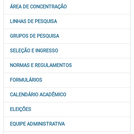
ÁREA DE CONCENTRAÇÃO
LINHAS DE PESQUISA
GRUPOS DE PESQUISA
SELEÇÃO E INGRESSO
NORMAS E REGULAMENTOS
FORMULÁRIOS
CALENDÁRIO ACADÊMICO
ELEIÇÕES
EQUIPE ADMINISTRATIVA