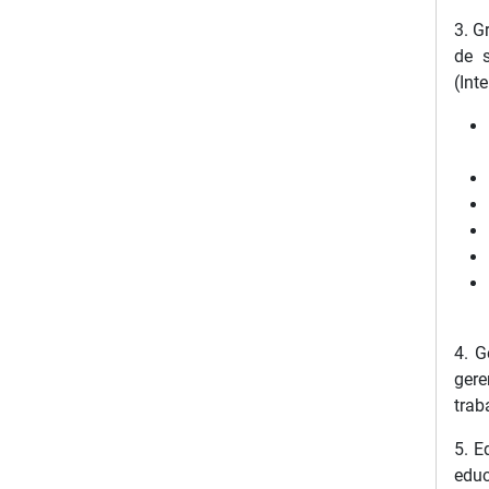
3. G
de s
(Int
4. G
gere
trab
5. E
edu