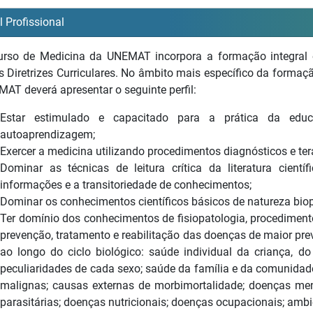
il Profissional
rso de Medicina da UNEMAT incorpora a formação integral e
s Diretrizes Curriculares. No âmbito mais específico da formaç
AT deverá apresentar o seguinte perfil:
Estar estimulado e capacitado para a prática da educ
autoaprendizagem;
Exercer a medicina utilizando procedimentos diagnósticos e ter
Dominar as técnicas de leitura crítica da literatura cientí
informações e a transitoriedade de conhecimentos;
Dominar os conhecimentos científicos básicos de natureza biop
Ter domínio dos conhecimentos de fisiopatologia, procediment
prevenção, tratamento e reabilitação das doenças de maior pr
ao longo do ciclo biológico: saúde individual da criança, d
peculiaridades de cada sexo; saúde da família e da comunidad
malignas; causas externas de morbimortalidade; doenças ment
parasitárias; doenças nutricionais; doenças ocupacionais; ambie