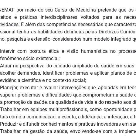
NEMAT por meio do seu Curso de Medicina pretende que os 
ceitos e práticas interdisciplinares voltados para as ne
tividades. E além das competências necessárias que caracteriza
issional tenha as habilidades definidas pelas Diretrizes Curri
no, pesquisa e extensão, considerados num modelo integrado qu
Intervir com postura ética e visão humanística no proce
fenômeno sócio existencial;
Atuar na perspectiva do cuidado ampliado de saúde em suas m
acolher demandas, identificar problemas e aplicar planos de 
evidência científica e no contexto social;
Planejar, executar e avaliar intervenções que, apoiadas em teo
superar problemas e dificuldades que comprometam a saúde de 
a promoção da saúde, da qualidade de vida e do respeito aos di
Trabalhar em equipes multiprofissionais, como oportunidade 
tais como a comunicação, a escuta, a liderança, a interação, a t
Produzir e difundir conhecimentos e práticas inovadoras em sa
Trabalhar na gestão da saúde, envolvendo-se com a impleme