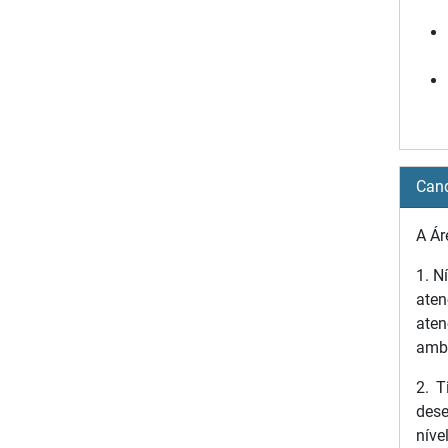
Cand
A Ár
1. N
aten
aten
ambu
2. T
dese
níve