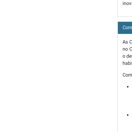
inov
Comp
As C
no C
o de
habi
Comp