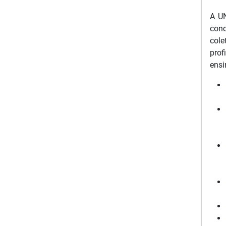
A U
con
cole
prof
ensi