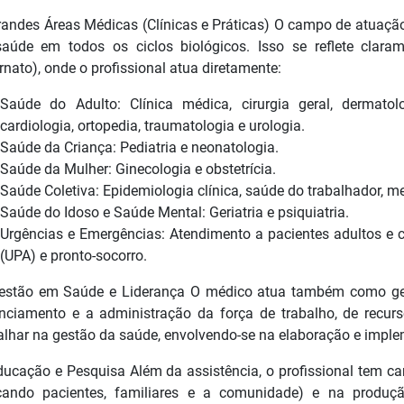
randes Áreas Médicas (Clínicas e Práticas) O campo de atuaçã
aúde em todos os ciclos biológicos. Isso se reflete clara
ernato), onde o profissional atua diretamente:
Saúde do Adulto: Clínica médica, cirurgia geral, dermatologi
cardiologia, ortopedia, traumatologia e urologia.
Saúde da Criança: Pediatria e neonatologia.
Saúde da Mulher: Ginecologia e obstetrícia.
Saúde Coletiva: Epidemiologia clínica, saúde do trabalhador, me
Saúde do Idoso e Saúde Mental: Geriatria e psiquiatria.
Urgências e Emergências: Atendimento a pacientes adultos e 
(UPA) e pronto-socorro.
estão em Saúde e Liderança O médico atua também como gest
nciamento e a administração da força de trabalho, de recursos
alhar na gestão da saúde, envolvendo-se na elaboração e imple
ducação e Pesquisa Além da assistência, o profissional tem 
cando pacientes, familiares e a comunidade) e na produçã