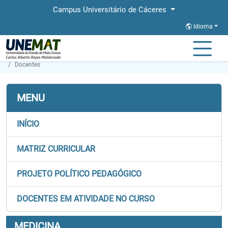
Campus Universitário de Cáceres
Idioma
Página Inicial
Faculdades
FACIS
Graduação
Medicina
Docentes
MENU
INÍCIO
MATRIZ CURRICULAR
PROJETO POLÍTICO PEDAGÓGICO
DOCENTES EM ATIVIDADE NO CURSO
MEDICINA