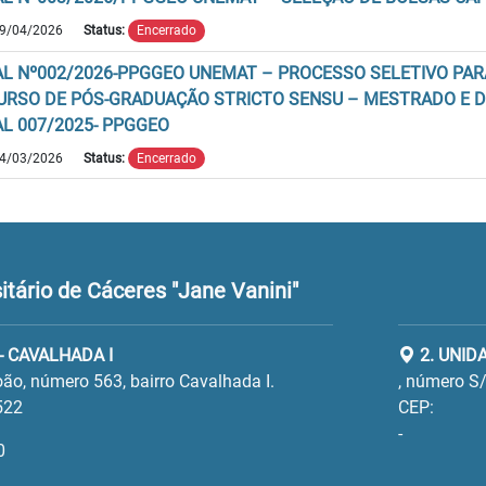
9/04/2026
Status:
Encerrado
AL Nº002/2026-PPGGEO UNEMAT – PROCESSO SELETIVO PA
URSO DE PÓS-GRADUAÇÃO STRICTO SENSU – MESTRADO E 
AL 007/2025- PPGGEO
4/03/2026
Status:
Encerrado
tário de Cáceres "Jane Vanini"
- CAVALHADA I
2. UNID
ão, número 563, bairro Cavalhada I.
, número S/
522
CEP:
-
0