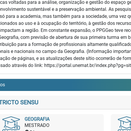
icas voltadas para a análise, organização e gestão do espaço g
nvolvimento sustentável e a preservação ambiental. As pesqui
só para a academia, mas também para a sociedade, uma vez 
cionados ao uso e à ocupação do território, à gestão dos recur
impactam a região. Em constante expansão, o PPGGeo teve re
eografia, com previsão de abertura de sua primeira turma em br
ribuição para a formação de profissionais altamente qualifi
onais e nacionais no campo da Geografia. (Informação import
ação de páginas, e as atualizações deste sítio ocorrerão de for
sado através do link: https://portal.unemat.br/index.php?pg
sos
TRICTO SENSU
GEOGRAFIA
MESTRADO