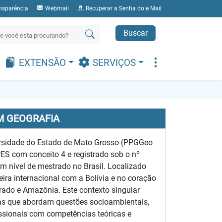
nsparência
Webmail
Recuperar a Senha do e Mail
Buscar
EXTENSÃO
SERVIÇOS
M GEOGRAFIA
ersidade do Estado de Mato Grosso (PPGGeo
S com conceito 4 e registrado sob o nº
 nível de mestrado no Brasil. Localizado
eira internacional com a Bolívia e no coração
rado e Amazônia. Este contexto singular
sas que abordam questões socioambientais,
ofissionais com competências teóricas e