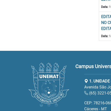
Data:
1
EDIT
NO C
EDIT
Data:
1
Campus Universi
1. UNIDADE 
Avenida São Jo
(65) 3221-0
CEP: 78216-06
Cáceres - MT