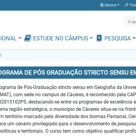
Idioma
Tra
CIONAL
ESTUDE NO CÂMPUS
PESQUISA
O
OGRAMA DE PÓS GRADUAÇÃO STRICTO SENSU E
ograma de Pós-Graduação stricto sensu em Geografia da Univ
AT), com sede no campus de Cáceres, é reconhecido pela CAPE
2015102P5, destacando-se entre os programas de excelência em
ma região estratégica, o município de Cáceres situa-se na front
m território marcado pela diversidade dos biomas Pantanal, Cer
ece um cenário privilegiado para o desenvolvimento de pesqui
olíticas e territoriais. O curso tem como objetivo qualificar pr