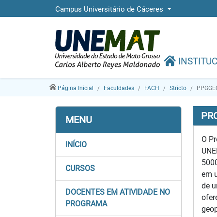
Campus Universitário de Cáceres
INSTITU
Página Inicial
Faculdades
FACH
Stricto
PPGGE
PR
MENU
O Pr
INÍCIO
UNEM
5000
CURSOS
em u
de u
DOCENTES EM ATIVIDADE NO
ofer
PROGRAMA
geop