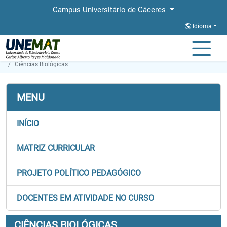
Campus Universitário de Cáceres
Idioma
Página Inicial
Faculdades
FACAB
Graduação
Ciências Biológicas
MENU
INÍCIO
MATRIZ CURRICULAR
PROJETO POLÍTICO PEDAGÓGICO
DOCENTES EM ATIVIDADE NO CURSO
CIÊNCIAS BIOLÓGICAS