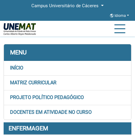
Campus Universitário de Cáceres
Idioma
Página Inicial
Faculdades
FACIS
Graduação
Enfermagem
MENU
INÍCIO
MATRIZ CURRICULAR
PROJETO POLÍTICO PEDAGÓGICO
DOCENTES EM ATIVIDADE NO CURSO
ENFERMAGEM