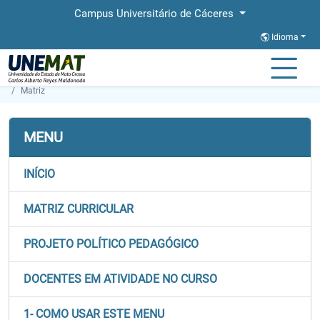
Campus Universitário de Cáceres
Idioma
Página Inicial
Faculdades
FACET
Graduação
Matemática
Matriz
MENU
INÍCIO
MATRIZ CURRICULAR
PROJETO POLÍTICO PEDAGÓGICO
DOCENTES EM ATIVIDADE NO CURSO
1- COMO USAR ESTE MENU