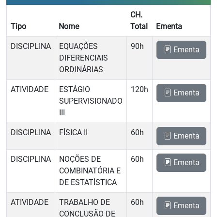
CH.
Tipo
Nome
Total
Ementa
DISCIPLINA
EQUAÇÕES
90h
Ementa
DIFERENCIAIS
ORDINÁRIAS
ATIVIDADE
ESTÁGIO
120h
Ementa
SUPERVISIONADO
III
DISCIPLINA
FÍSICA II
60h
Ementa
DISCIPLINA
NOÇÕES DE
60h
Ementa
COMBINATÓRIA E
DE ESTATÍSTICA
ATIVIDADE
TRABALHO DE
60h
Ementa
CONCLUSÃO DE