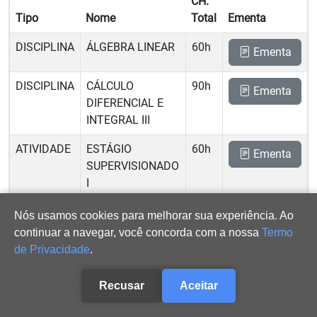
CH.
Tipo
Nome
Total
Ementa
DISCIPLINA
ÁLGEBRA LINEAR
60h
Ementa
DISCIPLINA
CÁLCULO
90h
Ementa
DIFERENCIAL E
INTEGRAL III
ATIVIDADE
ESTÁGIO
60h
Ementa
SUPERVISIONADO
I
DISCIPLINA
FÍSICA GERAL I
90h
Nós usamos cookies para melhorar sua experiência. Ao
Ementa
continuar a navegar, você concorda com a nossa
Termo
de Privacidade
.
DISCIPLINA
PESQUISA EM
60h
Ementa
EDUCAÇÃO
MATEMÁTICA
Recusar
Aceitar