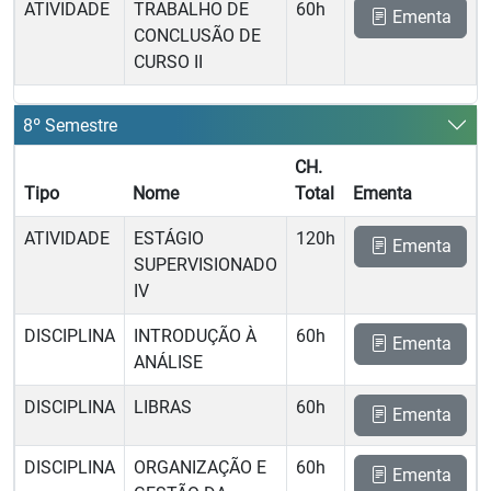
ATIVIDADE
TRABALHO DE
60h
Ementa
CONCLUSÃO DE
CURSO II
8º Semestre
CH.
Tipo
Nome
Total
Ementa
ATIVIDADE
ESTÁGIO
120h
Ementa
SUPERVISIONADO
IV
DISCIPLINA
INTRODUÇÃO À
60h
Ementa
ANÁLISE
DISCIPLINA
LIBRAS
60h
Ementa
DISCIPLINA
ORGANIZAÇÃO E
60h
Ementa