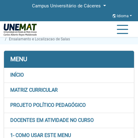
Campus Universitário de Cáceres
Idioma
Página Inicial
Faculdades
FACET
Graduação
Matemática
Ensalamento e Localizacao de Salas
MENU
INÍCIO
MATRIZ CURRICULAR
PROJETO POLÍTICO PEDAGÓGICO
DOCENTES EM ATIVIDADE NO CURSO
1- COMO USAR ESTE MENU