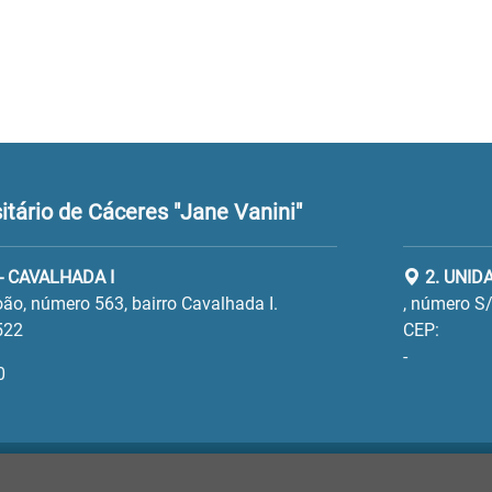
tário de Cáceres "Jane Vanini"
- CAVALHADA I
2. UNID
ão, número 563, bairro Cavalhada I.
, número S/
522
CEP:
-
0