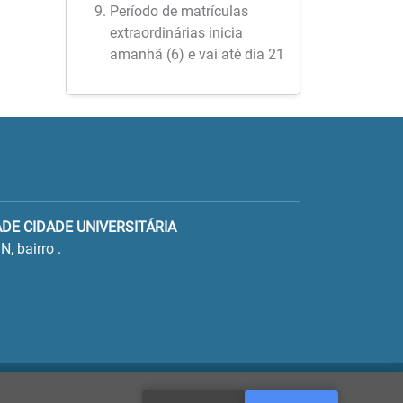
Período de matrículas
extraordinárias inicia
amanhã (6) e vai até dia 21
ADE CIDADE UNIVERSITÁRIA
N, bairro .