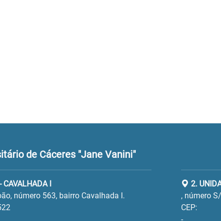
tário de Cáceres "Jane Vanini"
- CAVALHADA I
2. UNID
ão, número 563, bairro Cavalhada I.
, número S/
522
CEP:
-