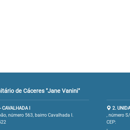
tário de Cáceres "Jane Vanini"
- CAVALHADA I
2. UNID
ão, número 563, bairro Cavalhada I.
, número S/
522
CEP:
-