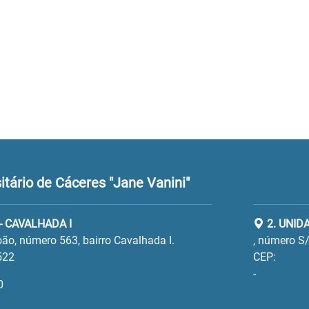
tário de Cáceres "Jane Vanini"
- CAVALHADA I
2. UNID
ão, número 563, bairro Cavalhada I.
, número S/
522
CEP:
-
0