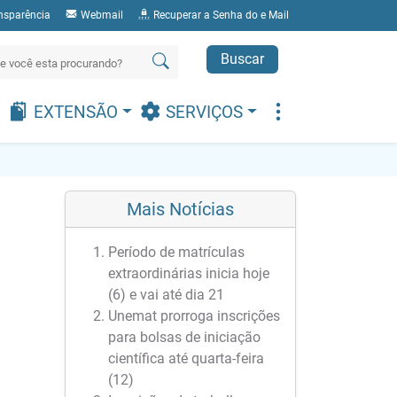
nsparência
Webmail
Recuperar a Senha do e Mail
Buscar
EXTENSÃO
SERVIÇOS
Mais Notícias
Período de matrículas
extraordinárias inicia hoje
(6) e vai até dia 21
Unemat prorroga inscrições
para bolsas de iniciação
científica até quarta-feira
(12)