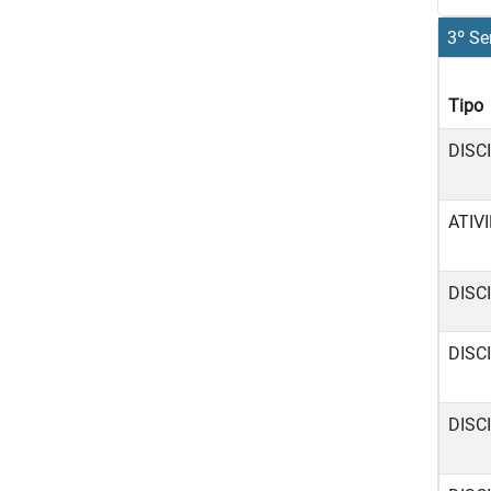
3º Se
Tipo
DISC
ATIV
DISC
DISC
DISC