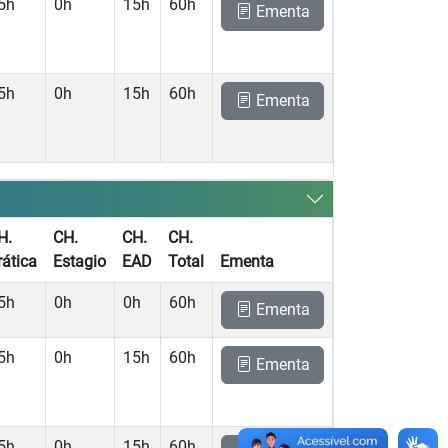
5h
0h
15h
60h
Ementa
5h
0h
15h
60h
Ementa
H.
CH.
CH.
CH.
rática
Estagio
EAD
Total
Ementa
5h
0h
0h
60h
Ementa
5h
0h
15h
60h
Ementa
5h
0h
15h
60h