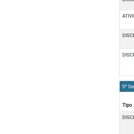
ATIV
DISC
DISC
5º Se
Tipo
DISC