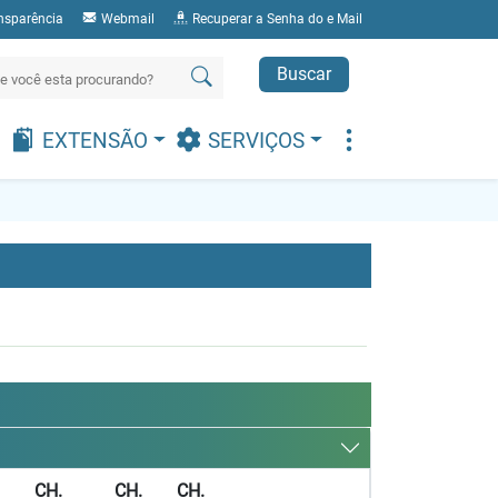
nsparência
Webmail
Recuperar a Senha do e Mail
Buscar
EXTENSÃO
SERVIÇOS
CH.
CH.
CH.