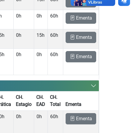
Ementa
h
0h
0h
60h
Ementa
5h
0h
15h
60h
Ementa
5h
0h
0h
60h
Ementa
H.
CH.
CH.
CH.
rática
Estagio
EAD
Total
Ementa
0h
0h
0h
60h
Ementa