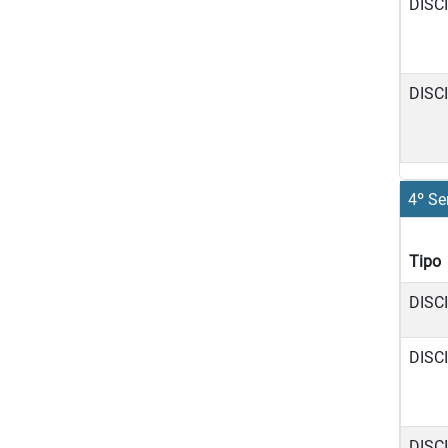
DISC
DISC
4º Se
Tipo
DISC
DISC
DISC