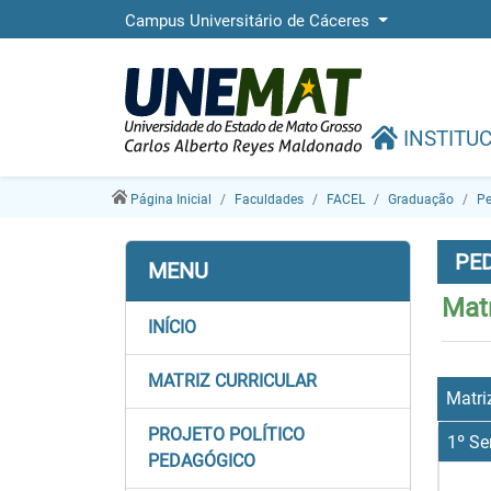
Campus Universitário de Cáceres
INSTITU
Página Inicial
Faculdades
FACEL
Graduação
Pe
PE
MENU
Matr
INÍCIO
MATRIZ CURRICULAR
Matri
PROJETO POLÍTICO
1º Se
PEDAGÓGICO