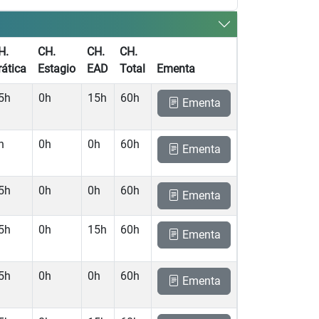
H.
CH.
CH.
CH.
rática
Estagio
EAD
Total
Ementa
5h
0h
15h
60h
Ementa
h
0h
0h
60h
Ementa
5h
0h
0h
60h
Ementa
5h
0h
15h
60h
Ementa
5h
0h
0h
60h
Ementa